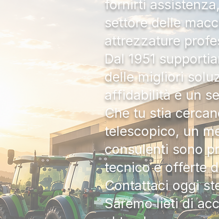
fornirti assistenz
settore delle macc
attrezzature profe
Dal 1951 supportia
delle migliori solu
affidabilità e un s
Che tu stia cercan
telescopico, un me
consulenti sono pr
tecnico e offerte 
Contattaci oggi s
Saremo lieti di ac