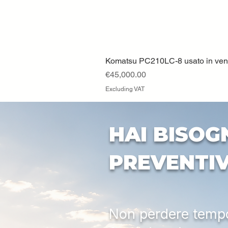
Komatsu PC210LC-8 usato in vendi
Price
€45,000.00
Excluding VAT
HAI BISOG
PREVENTI
Non perdere tempo: