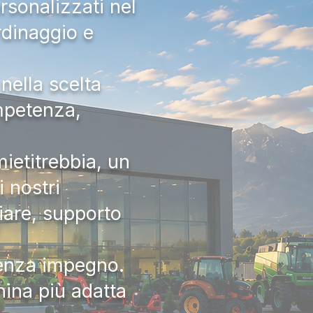
rsonalizzati nel
rdinaggio e
nella scelta
ompetenza,
ietitrebbia, un
 nostri
iare, supporto
senza impegno.
hina più adatta