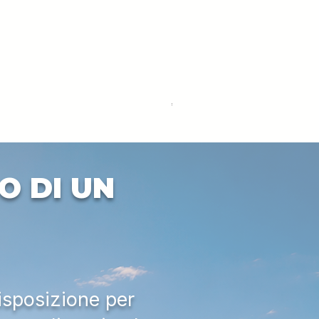
DEUTZ-FAHR 5110 TTV
Price
€33,000.00
Excluding VAT
O DI UN
isposizione per