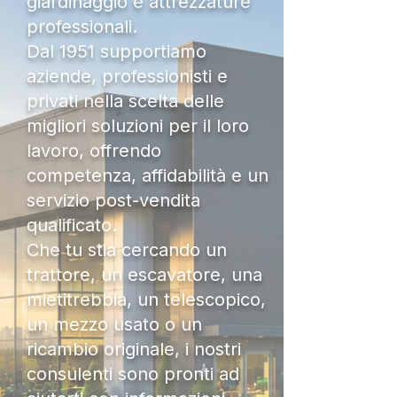
giardinaggio e attrezzature
professionali.
Dal 1951 supportiamo
aziende, professionisti e
privati nella scelta delle
migliori soluzioni per il loro
lavoro, offrendo
competenza, affidabilità e un
servizio post-vendita
qualificato.
Che tu stia cercando un
trattore, un escavatore, una
mietitrebbia, un telescopico,
un mezzo usato o un
ricambio originale, i nostri
consulenti sono pronti ad