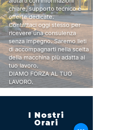
aiutarti con informazioni
chiare, supporto tecnico e
offerte dedicate.
Contattaci oggi stesso per
ricevere una consulenza
senza impegno. Saremo lieti
di accompagnarti nella scelta
della macchina più adatta al
tuo lavoro.
DIAMO FORZA AL TUO
LAVORO.
I Nostri
Orari