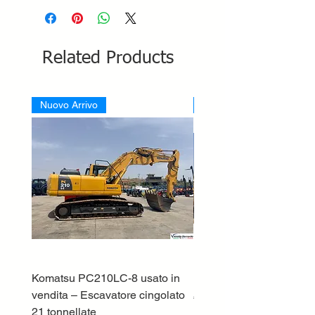
Related Products
Nuovo Arrivo
Nuovo Arrivo
Komatsu PC210LC-8 usato in
DEUTZ-FAHR 5110 TT
vendita – Escavatore cingolato
Price
€33,000.00
21 tonnellate