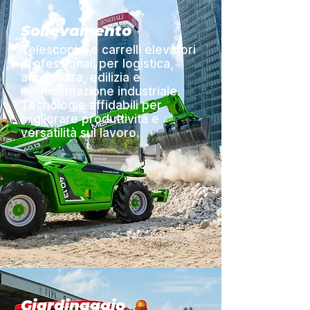
Sollevamento
Telescopici e carrelli elevatori
professionali per logistica,
agricoltura, edilizia e
movimentazione industriale.
Tecnologie affidabili per
migliorare produttività e
versatilità sul lavoro.
Giardinaggio