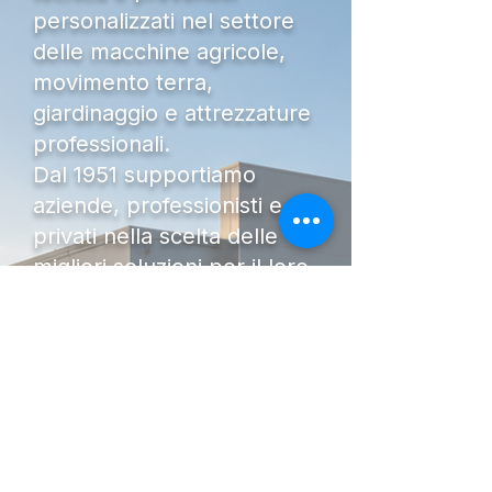
personalizzati nel settore
delle macchine agricole,
movimento terra,
giardinaggio e attrezzature
professionali.
Dal 1951 supportiamo
aziende, professionisti e
privati nella scelta delle
migliori soluzioni per il loro
lavoro, offrendo
competenza, affidabilità e un
servizio post-vendita
qualificato.
Che tu stia cercando un
trattore, un escavatore, una
mietitrebbia, un telescopico,