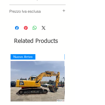
Prezzo Iva esclusa
Related Products
Nuovo Arrivo
Nuovo Arrivo