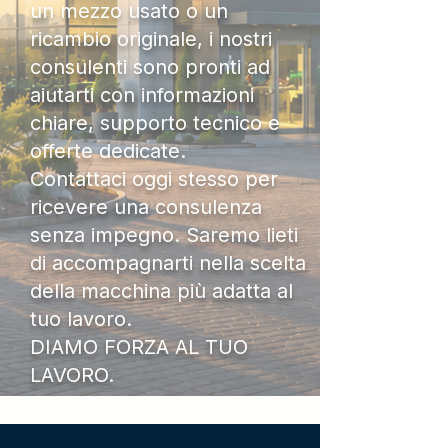
un mezzo usato o un
ricambio originale, i nostri
consulenti sono pronti ad
aiutarti con informazioni
chiare, supporto tecnico e
offerte dedicate.
Contattaci oggi stesso per
ricevere una consulenza
senza impegno. Saremo lieti
di accompagnarti nella scelta
della macchina più adatta al
tuo lavoro.
DIAMO FORZA AL TUO
LAVORO.