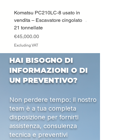
Komatsu PC210LC-8 usato in
DEUTZ-FAHR 5110 TT
vendita – Escavatore cingolato
Price
€33,000.00
21 tonnellate
Excluding VAT
Price
€45,000.00
Excluding VAT
HAI BISOGNO DI
INFORMAZIONI O DI
UN PREVENTIVO?
Non perdere tempo: il nostro
team è a tua completa
disposizione per fornirti
assistenza, consulenza
tecnica e preventivi