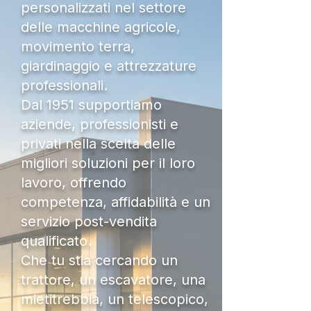
personalizzati nel settore
delle macchine agricole,
movimento terra,
giardinaggio e attrezzature
professionali.
Dal 1951 supportiamo
aziende, professionisti e
privati nella scelta delle
migliori soluzioni per il loro
lavoro, offrendo
competenza, affidabilità e un
servizio post-vendita
qualificato.
Che tu stia cercando un
trattore, un escavatore, una
mietitrebbia, un telescopico,