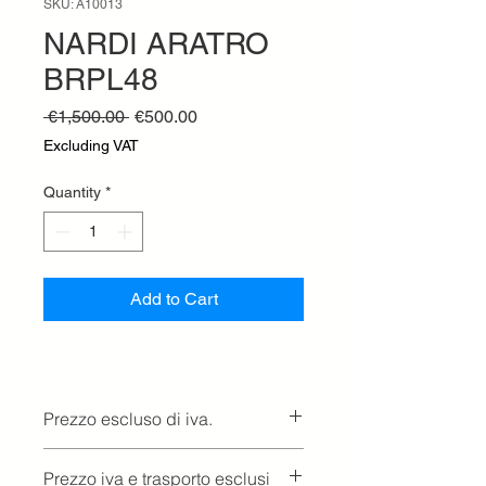
SKU: A10013
NARDI ARATRO
BRPL48
Regular
Sale
 €1,500.00 
€500.00
Price
Price
Excluding VAT
Quantity
*
Add to Cart
Prezzo escluso di iva.
Ritiro presso la concessionaria.
Prezzo iva e trasporto esclusi