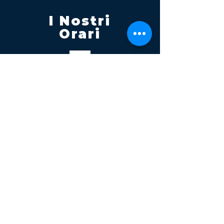
I Nostri
Orari
Lunedi - Venerdì 08:00 - 13:00
14:30 20:00
Sabato 08:00 - 14:00
Seguici su
Contatti