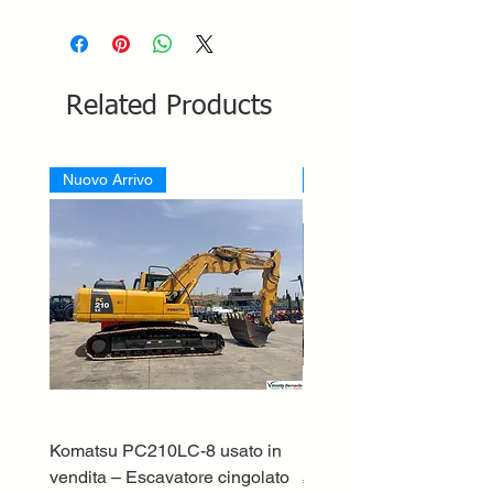
Related Products
Nuovo Arrivo
Nuovo Arrivo
Komatsu PC210LC-8 usato in
DEUTZ-FAHR 5110 TT
vendita – Escavatore cingolato
Price
€33,000.00