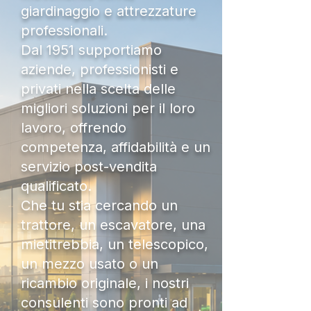
giardinaggio e attrezzature
professionali.
Dal 1951 supportiamo
aziende, professionisti e
privati nella scelta delle
migliori soluzioni per il loro
lavoro, offrendo
competenza, affidabilità e un
servizio post-vendita
qualificato.
Che tu stia cercando un
trattore, un escavatore, una
mietitrebbia, un telescopico,
un mezzo usato o un
ricambio originale, i nostri
consulenti sono pronti ad