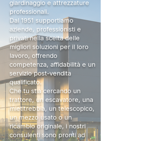
giardinaggio e attrezzature
professionali.
Dal 1951 supportiamo
aziende, professionisti e
privati nella scelta delle
migliori soluzioni per il loro
lavoro, offrendo
competenza, affidabilità e un
servizio post-vendita
qualificato.
Che tu stia cercando un
trattore, un escavatore, una
mietitrebbia, un telescopico,
un mezzo usato o un
ricambio originale, i nostri
consulenti sono pronti ad