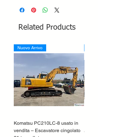
Related Products
Nuovo Arrivo
Nuovo Arrivo
Komatsu PC210LC-8 usato in
DEUTZ-FAHR 5110 TT
vendita – Escavatore cingolato
Price
€33,000.00