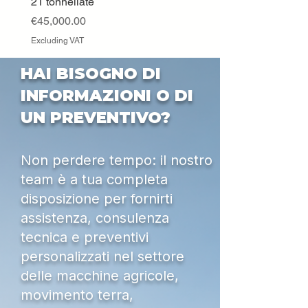
21 tonnellate
Excluding VAT
Price
€45,000.00
Excluding VAT
HAI BISOGNO DI
INFORMAZIONI O DI
UN PREVENTIVO?
Non perdere tempo: il nostro
team è a tua completa
disposizione per fornirti
assistenza, consulenza
tecnica e preventivi
personalizzati nel settore
delle macchine agricole,
movimento terra,