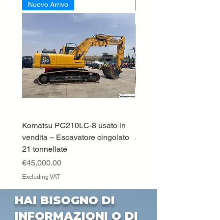
Nuovo Arrivo
Nuovo Arrivo
Komatsu PC210LC-8 usato in
DEUTZ-FAHR 5110 TT
vendita – Escavatore cingolato
Price
€33,000.00
21 tonnellate
Excluding VAT
Price
€45,000.00
Excluding VAT
HAI BISOGNO DI
INFORMAZIONI O DI