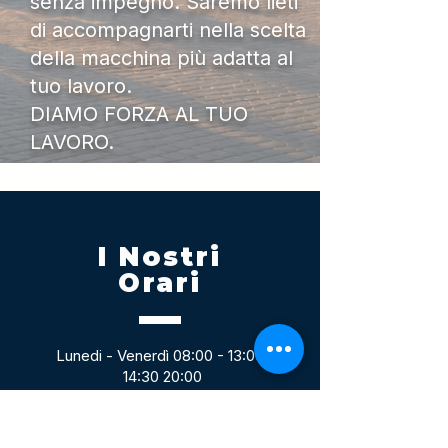
senza impegno. Saremo lieti
di accompagnarti nella scelta
della macchina più adatta al
tuo lavoro.
DIAMO FORZA AL TUO
LAVORO.
I Nostri
Orari
Lunedi - Venerdì 08:00 - 13:00
14:30 20:00
Sabato 08:00 - 14:00