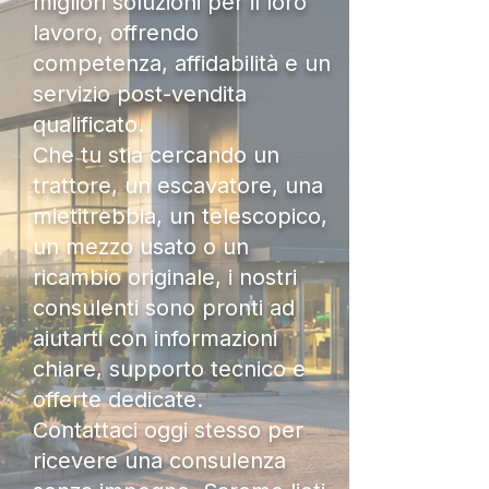
migliori soluzioni per il loro
lavoro, offrendo
competenza, affidabilità e un
servizio post-vendita
qualificato.
Che tu stia cercando un
trattore, un escavatore, una
mietitrebbia, un telescopico,
un mezzo usato o un
ricambio originale, i nostri
consulenti sono pronti ad
aiutarti con informazioni
chiare, supporto tecnico e
offerte dedicate.
Contattaci oggi stesso per
ricevere una consulenza