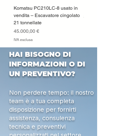
Komatsu PC210LC-8 usato in
DEUTZ-FAHR 5110 TT
vendita – Escavatore cingolato
Prezzo
33.000,00 €
21 tonnellate
IVA esclusa
Prezzo
45.000,00 €
IVA esclusa
HAI BISOGNO DI
INFORMAZIONI O DI
UN PREVENTIVO?
Non perdere tempo: il nostro
team è a tua completa
disposizione per fornirti
assistenza, consulenza
tecnica e preventivi
personalizzati nel settore