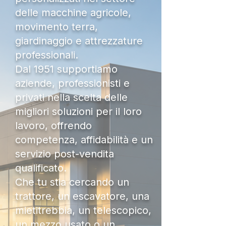
delle macchine agricole,
movimento terra,
giardinaggio e attrezzature
professionali.
Dal 1951 supportiamo
aziende, professionisti e
privati nella scelta delle
migliori soluzioni per il loro
lavoro, offrendo
competenza, affidabilità e un
servizio post-vendita
qualificato.
Che tu stia cercando un
trattore, un escavatore, una
mietitrebbia, un telescopico,
un mezzo usato o un