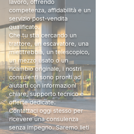
lavoro, offrendo
competenza, affidabilità e un
servizio post-vendita
qualificato.
Che tu stia cercando un
trattore, un escavatore, una
mietitrebbia, un telescopico,
un mezzo usato o un
ricambio originale, i nostri
consulenti sono pronti ad
aiutarti con informazioni
chiare, supporto tecnico e
offerte dedicate.
Contattaci oggi stesso per
ricevere una consulenza
senza impegno. Saremo lieti