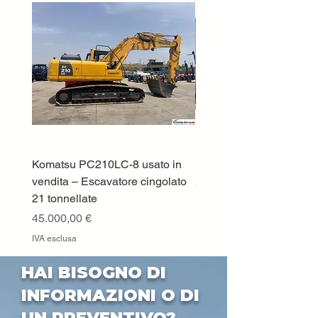
Komatsu PC210LC-8 usato in
DEUTZ-FAHR 5110 TT
vendita – Escavatore cingolato
Prezzo
33.000,00 €
21 tonnellate
IVA esclusa
Prezzo
45.000,00 €
IVA esclusa
HAI BISOGNO DI
INFORMAZIONI O DI