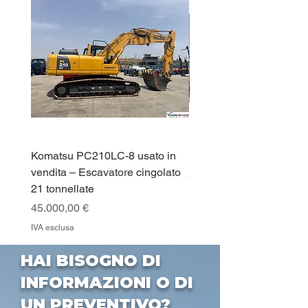
Komatsu PC210LC-8 usato in
DEUTZ-FAHR 5110 TT
vendita – Escavatore cingolato
Prezzo
33.000,00 €
21 tonnellate
IVA esclusa
Prezzo
45.000,00 €
IVA esclusa
HAI BISOGNO DI
INFORMAZIONI O DI
UN PREVENTIVO?