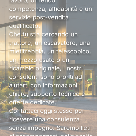
lavoro, offrendo
competenza, affidabilità e un
servizio post-vendita
qualificato.
Che tu stia cercando un
trattore, un escavatore, una
mietitrebbia, un telescopico,
un mezzo usato o un
ricambio originale, i nostri
consulenti sono pronti ad
aiutarti con informazioni
chiare, supporto tecnico e
offerte dedicate.
Contattaci oggi stesso per
ricevere una consulenza
senza impegno. Saremo lieti