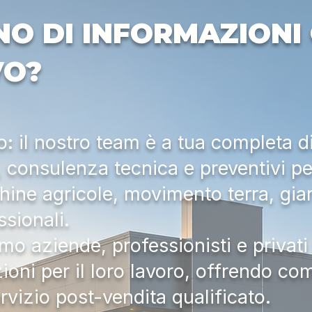
NO DI INFORMAZIONI 
VO?
 il nostro team è a tua completa d
a, consulenza tecnica e preventivi pe
hine agricole, movimento terra, gia
ssionali.
mo aziende, professionisti e privati 
zioni per il loro lavoro, offrendo c
ervizio post-vendita qualificato.