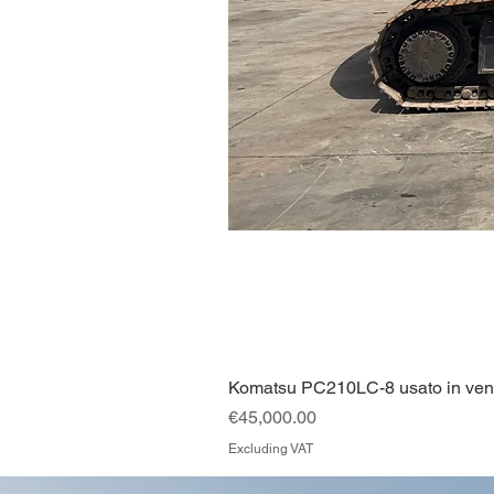
Komatsu PC210LC-8 usato in vendi
Price
€45,000.00
Excluding VAT