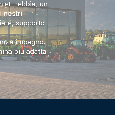
ietitrebbia, un
 nostri
iare, supporto
senza impegno.
hina più adatta