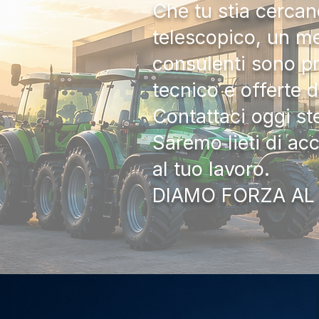
Che tu stia cercan
telescopico, un me
consulenti sono pr
tecnico e offerte 
Contattaci oggi s
Saremo lieti di ac
al tuo lavoro.
DIAMO FORZA AL