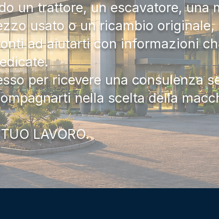
do un trattore, un escavatore, una m
zzo usato o un ricambio originale, i
onti ad aiutarti con informazioni ch
dedicate.
tesso per ricevere una consulenza 
compagnarti nella scelta della macc
 TUO LAVORO.