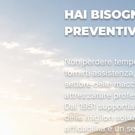
HAI BISOG
PREVENTI
Non perdere tempo:
fornirti assistenz
settore delle macc
attrezzature profe
Dal 1951 supportia
delle migliori solu
affidabilità e un s