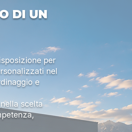
O DI UN
isposizione per
rsonalizzati nel
rdinaggio e
nella scelta
ompetenza,