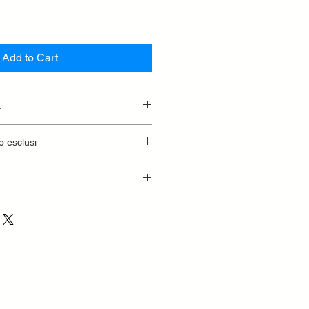
Add to Cart
.
essionaria.
o esclusi