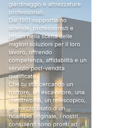
giardinaggio e attrezzature
professionali.
Dal 1951 supportiamo
aziende, professionisti e
privati nella scelta delle
migliori soluzioni per il loro
lavoro, offrendo
competenza, affidabilità e un
servizio post-vendita
qualificato.
Che tu stia cercando un
trattore, un escavatore, una
mietitrebbia, un telescopico,
un mezzo usato o un
ricambio originale, i nostri
consulenti sono pronti ad