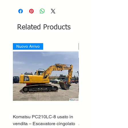
Related Products
Nuovo Arrivo
Nuovo Arrivo
Komatsu PC210LC-8 usato in
DEUTZ-FAHR 5110 TT
vendita – Escavatore cingolato
Price
€33,000.00