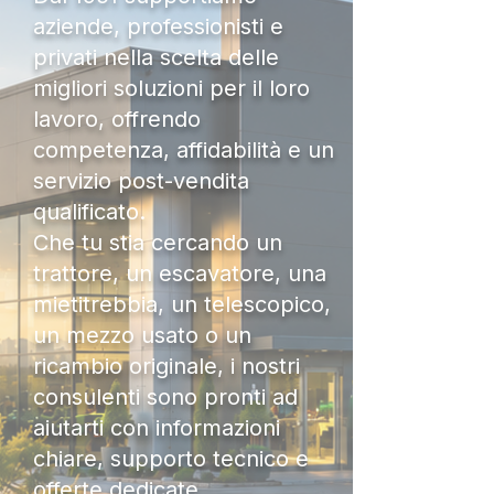
aziende, professionisti e
privati nella scelta delle
migliori soluzioni per il loro
lavoro, offrendo
competenza, affidabilità e un
servizio post-vendita
qualificato.
Che tu stia cercando un
trattore, un escavatore, una
mietitrebbia, un telescopico,
un mezzo usato o un
ricambio originale, i nostri
consulenti sono pronti ad
aiutarti con informazioni
chiare, supporto tecnico e
offerte dedicate.