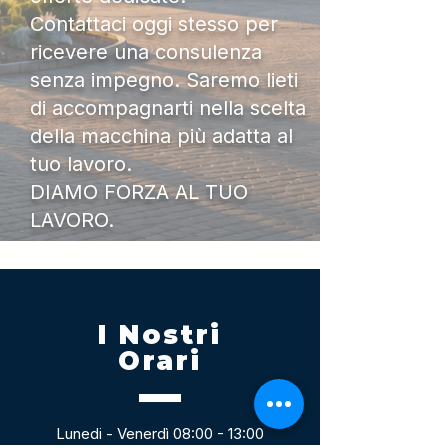
Contattaci oggi stesso per
ricevere una consulenza
senza impegno. Saremo lieti
di accompagnarti nella scelta
della macchina più adatta al
tuo lavoro.
DIAMO FORZA AL TUO
LAVORO.
I Nostri
Orari
Lunedi - Venerdì 08:00 - 13:00