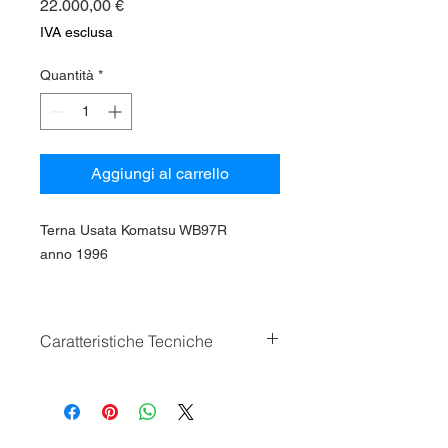
Prezzo
22.000,00 €
IVA esclusa
Quantità
*
Aggiungi al carrello
Terna Usata Komatsu WB97R
anno 1996
Caratteristiche Tecniche
Peso
7.5 t
Pneumatici standard
16.9x28