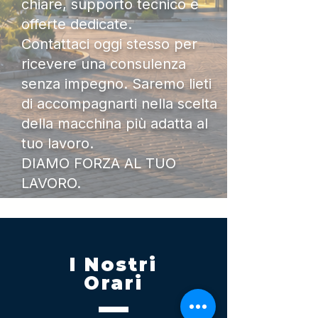
chiare, supporto tecnico e
offerte dedicate.
Contattaci oggi stesso per
ricevere una consulenza
senza impegno. Saremo lieti
di accompagnarti nella scelta
della macchina più adatta al
tuo lavoro.
DIAMO FORZA AL TUO
LAVORO.
I Nostri
Orari