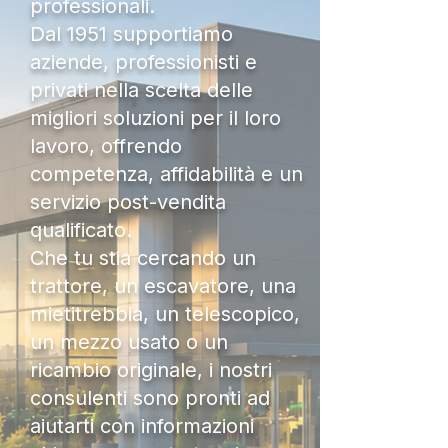
professionali.
Dal 1951 supportiamo
aziende, professionisti e
privati nella scelta delle
migliori soluzioni per il loro
lavoro, offrendo
competenza, affidabilità e un
servizio post-vendita
qualificato.
Che tu stia cercando un
trattore, un escavatore, una
mietitrebbia, un telescopico,
un mezzo usato o un
ricambio originale, i nostri
consulenti sono pronti ad
aiutarti con informazioni