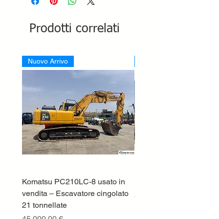
Prodotti correlati
Nuovo Arrivo
Nuovo Arrivo
Komatsu PC210LC-8 usato in
DEUTZ-FAHR 5110 TT
vendita – Escavatore cingolato
Prezzo
33.000,00 €
21 tonnellate
IVA esclusa
Prezzo
45.000,00 €