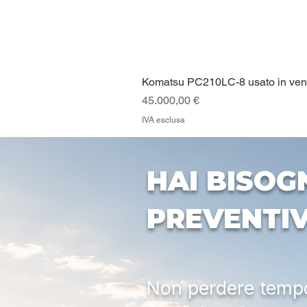
Komatsu PC210LC-8 usato in vendi
Prezzo
45.000,00 €
IVA esclusa
HAI BISOG
PREVENTI
Non perdere tempo: