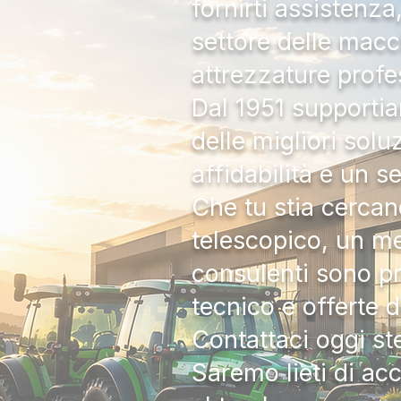
fornirti assistenz
settore delle macc
attrezzature profe
Dal 1951 supportia
delle migliori solu
affidabilità e un s
Che tu stia cercan
telescopico, un me
consulenti sono pr
tecnico e offerte 
Contattaci oggi s
Saremo lieti di ac