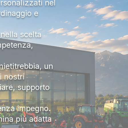
rsonalizzati nel
rdinaggio e
nella scelta
ompetenza,
ietitrebbia, un
 nostri
iare, supporto
senza impegno.
hina più adatta