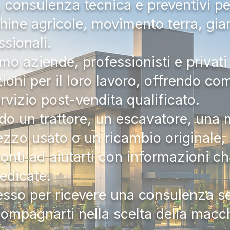
a, consulenza tecnica e preventivi pe
hine agricole, movimento terra, gia
ssionali.
mo aziende, professionisti e privati 
zioni per il loro lavoro, offrendo c
ervizio post-vendita qualificato.
do un trattore, un escavatore, una m
zzo usato o un ricambio originale, i
onti ad aiutarti con informazioni ch
dedicate.
tesso per ricevere una consulenza 
compagnarti nella scelta della macc