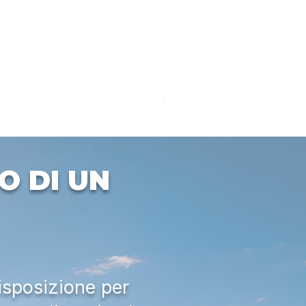
DEUTZ-FAHR 5110 TTV
Prezzo
33.000,00 €
IVA esclusa
O DI UN
isposizione per