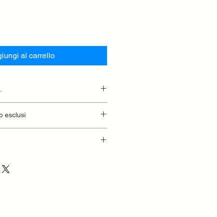
iungi al carrello
.
essionaria.
o esclusi