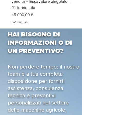
vendita – Escavatore cingolato
Prezzo
33.000,00 €
21 tonnellate
IVA esclusa
Prezzo
45.000,00 €
IVA esclusa
HAI BISOGNO DI
INFORMAZIONI O DI
UN PREVENTIVO?
Non perdere tempo: il nostro
team è a tua completa
disposizione per fornirti
assistenza, consulenza
tecnica e preventivi
personalizzati nel settore
delle macchine agricole,