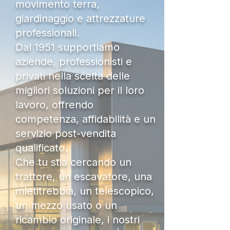
movimento terra,
giardinaggio e attrezzature
professionali.
Dal 1951 supportiamo
aziende, professionisti e
privati nella scelta delle
migliori soluzioni per il loro
lavoro, offrendo
competenza, affidabilità e un
servizio post-vendita
qualificato.
Che tu stia cercando un
trattore, un escavatore, una
mietitrebbia, un telescopico,
un mezzo usato o un
ricambio originale, i nostri