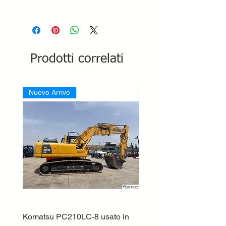
Prodotti correlati
Nuovo Arrivo
Nuovo Arrivo
Komatsu PC210LC-8 usato in
DEUTZ-FAHR 5110 TT