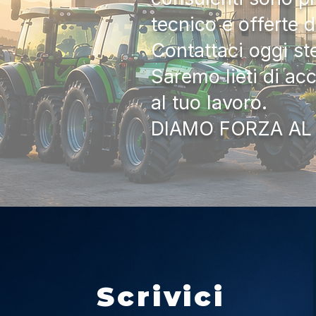
tecnico e offerte 
Contattaci oggi s
Saremo lieti di ac
al tuo lavoro.
DIAMO FORZA AL
Scrivici