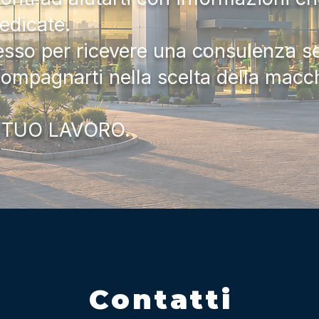
dedicate.
tesso per ricevere una consulenza 
compagnarti nella scelta della macc
 TUO LAVORO.
Contatti