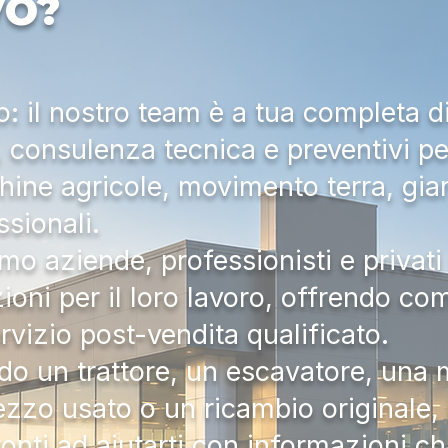
VO?
 il nostro team è a tua completa d
a, consulenza tecnica e preventivi pe
hine agricole, movimento terra, gia
ssionali.
mo aziende, professionisti e privati 
zioni per il loro lavoro, offrendo c
ervizio post-vendita qualificato.
do un trattore, un escavatore, una m
zzo usato o un ricambio originale, i
onti ad aiutarti con informazioni ch