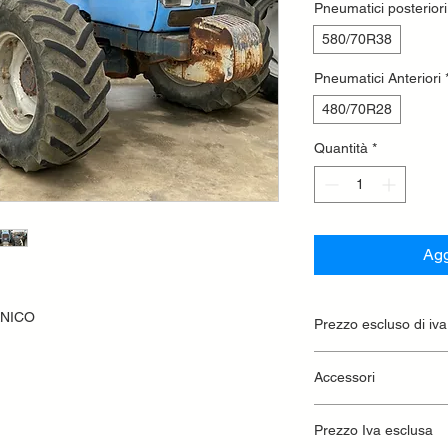
Pneumatici posteriori
580/70R38
Pneumatici Anteriori
480/70R28
Quantità
*
Agg
ANICO
Prezzo escluso di iva
Ritiro presso la conc
Accessori
Terzo punto meccani
Prezzo Iva esclusa
zavorre anteriori