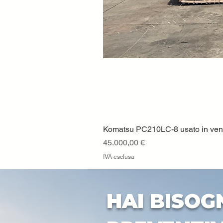
Komatsu PC210LC-8 usato in vendi
Prezzo
45.000,00 €
IVA esclusa
HAI BISOG