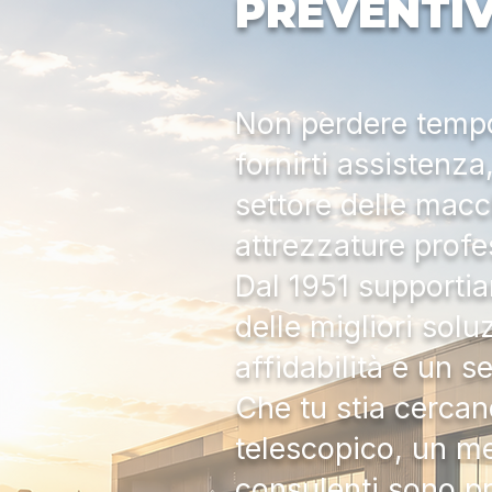
PREVENTI
Non perdere tempo:
fornirti assistenz
settore delle macc
attrezzature profe
Dal 1951 supportia
delle migliori solu
affidabilità e un s
Che tu stia cercan
telescopico, un me
consulenti sono pr