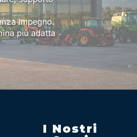
senza impegno.
hina più adatta
I Nostri