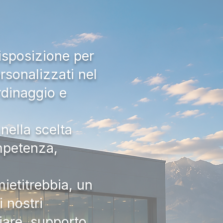
isposizione per
rsonalizzati nel
rdinaggio e
nella scelta
ompetenza,
ietitrebbia, un
 nostri
iare, supporto