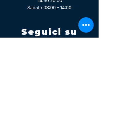
14:30 20:00
Sabato 08:00 - 14:00
Seguici su
Contatti
Tel.
095 795 1229
Mail
info@volatile.it
Sede di Palagonia
C.da TreFontane snc