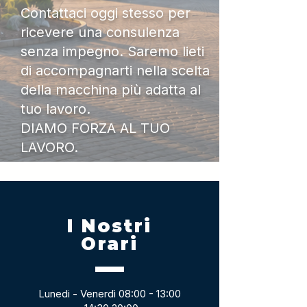
Contattaci oggi stesso per
ricevere una consulenza
senza impegno. Saremo lieti
di accompagnarti nella scelta
della macchina più adatta al
tuo lavoro.
DIAMO FORZA AL TUO
LAVORO.
I Nostri
Orari
Lunedi - Venerdì 08:00 - 13:00