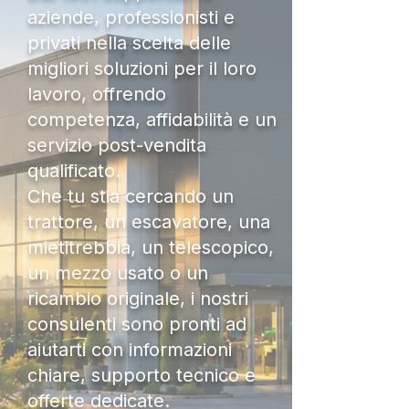
aziende, professionisti e
privati nella scelta delle
migliori soluzioni per il loro
lavoro, offrendo
competenza, affidabilità e un
servizio post-vendita
qualificato.
Che tu stia cercando un
trattore, un escavatore, una
mietitrebbia, un telescopico,
un mezzo usato o un
ricambio originale, i nostri
consulenti sono pronti ad
aiutarti con informazioni
chiare, supporto tecnico e
offerte dedicate.