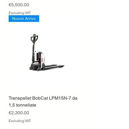
Price
€5,500.00
Excluding VAT
Nuovo Arrivo
Transpallet BobCat LPM15N-7 da
1,5 tonnellate
Price
€2,300.00
Excluding VAT