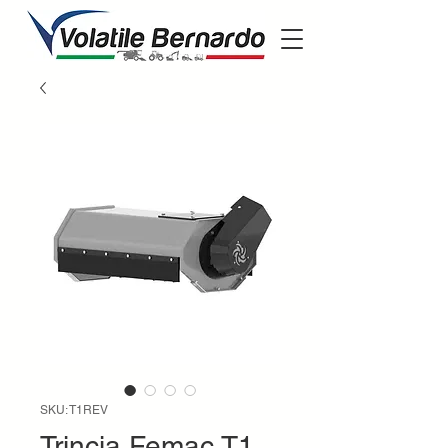
SKU: T1REV
Trincia Femac T1