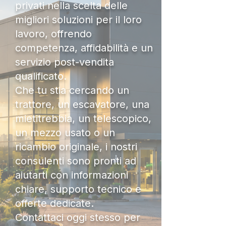
privati nella scelta delle
migliori soluzioni per il loro
lavoro, offrendo
competenza, affidabilità e un
servizio post-vendita
qualificato.
Che tu stia cercando un
trattore, un escavatore, una
mietitrebbia, un telescopico,
un mezzo usato o un
ricambio originale, i nostri
consulenti sono pronti ad
aiutarti con informazioni
chiare, supporto tecnico e
offerte dedicate.
Contattaci oggi stesso per