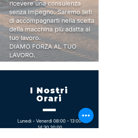
ricevere una consulenza
senza impegno. Saremo lieti
di accompagnarti nella scelta
della macchina più adatta al
tuo lavoro.
DIAMO FORZA AL TUO
LAVORO.
I Nostri
Orari
Lunedi - Venerdì 08:00 - 13:00
14:30 20:00
Sabato 08:00 - 14:00