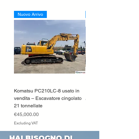
Nuovo Arrivo
Nuovo Arrivo
Komatsu PC210LC-8 usato in
DEUTZ-FAHR 5110 TT
vendita – Escavatore cingolato
Price
€33,000.00
21 tonnellate
Excluding VAT
Price
€45,000.00
Excluding VAT
HAI BISOGNO DI