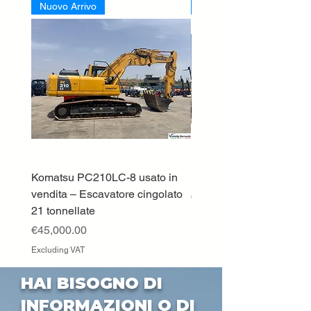
Nuovo Arrivo
Nuovo Arrivo
Komatsu PC210LC-8 usato in
DEUTZ-FAHR 5110 TT
vendita – Escavatore cingolato
Price
€33,000.00
21 tonnellate
Excluding VAT
Price
€45,000.00
Excluding VAT
HAI BISOGNO DI
INFORMAZIONI O DI