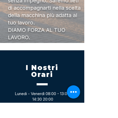
senza impegno. Saremo lieti
di accompagnarti nella scelta
della macchina più adatta al
tuo lavoro.
DIAMO FORZA AL TUO
LAVORO.
I Nostri
Orari
Lunedi - Venerdì 08:00 - 13:00
14:30 20:00
Sabato 08:00 - 14:00