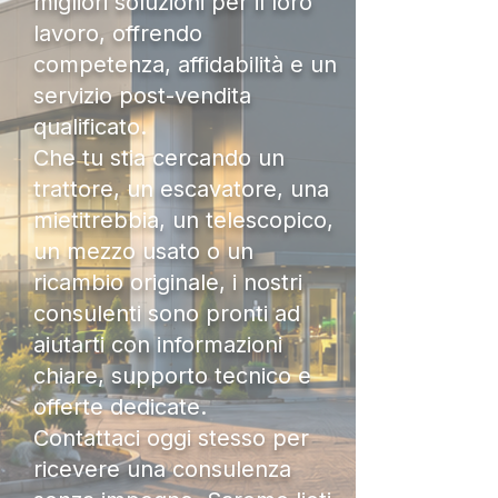
migliori soluzioni per il loro
lavoro, offrendo
competenza, affidabilità e un
servizio post-vendita
qualificato.
Che tu stia cercando un
trattore, un escavatore, una
mietitrebbia, un telescopico,
un mezzo usato o un
ricambio originale, i nostri
consulenti sono pronti ad
aiutarti con informazioni
chiare, supporto tecnico e
offerte dedicate.
Contattaci oggi stesso per
ricevere una consulenza