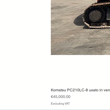
Komatsu PC210LC-8 usato in vendi
Price
€45,000.00
Excluding VAT