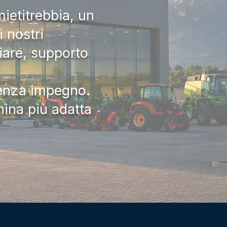
ietitrebbia, un
 nostri
iare, supporto
senza impegno.
hina più adatta