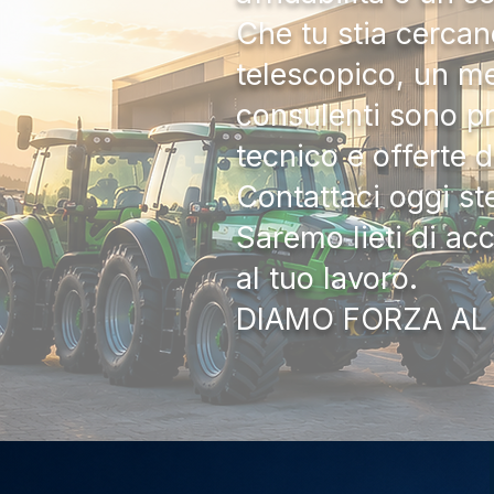
Che tu stia cercan
telescopico, un me
consulenti sono pr
tecnico e offerte 
Contattaci oggi s
Saremo lieti di ac
al tuo lavoro.
DIAMO FORZA AL