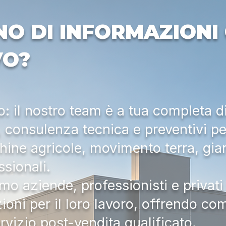
NO DI INFORMAZIONI 
VO?
 il nostro team è a tua completa d
a, consulenza tecnica e preventivi pe
hine agricole, movimento terra, gia
ssionali.
mo aziende, professionisti e privati 
zioni per il loro lavoro, offrendo c
ervizio post-vendita qualificato.