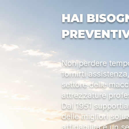
HAI BISOG
PREVENTI
Non perdere tempo:
fornirti assistenz
settore delle macc
attrezzature profe
Dal 1951 supportia
delle migliori solu
affidabilità e un s