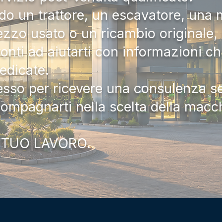
do un trattore, un escavatore, una m
zzo usato o un ricambio originale, i
onti ad aiutarti con informazioni ch
dedicate.
tesso per ricevere una consulenza 
compagnarti nella scelta della macc
 TUO LAVORO.