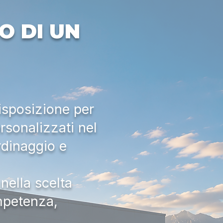
O DI UN
isposizione per
rsonalizzati nel
rdinaggio e
nella scelta
ompetenza,