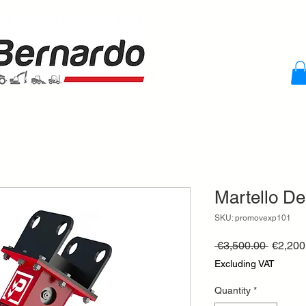
Martello D
SKU: promovexp101
Regula
 €3,500.00 
€2,200
Price
Excluding VAT
Quantity
*