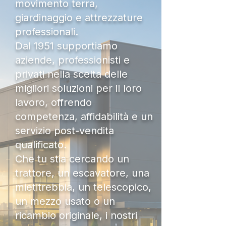
movimento terra,
giardinaggio e attrezzature
professionali.
Dal 1951 supportiamo
aziende, professionisti e
privati nella scelta delle
migliori soluzioni per il loro
lavoro, offrendo
competenza, affidabilità e un
servizio post-vendita
qualificato.
Che tu stia cercando un
trattore, un escavatore, una
mietitrebbia, un telescopico,
un mezzo usato o un
ricambio originale, i nostri