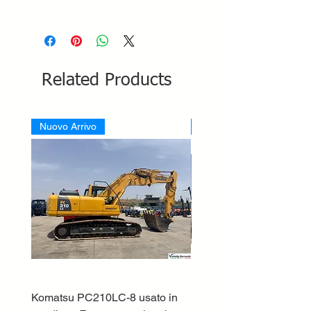
Related Products
Nuovo Arrivo
Nuovo Arrivo
Komatsu PC210LC-8 usato in
DEUTZ-FAHR 5110 TT