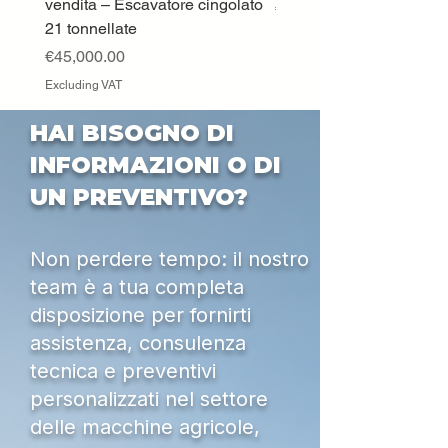
vendita – Escavatore cingolato
Price
€33,000.00
21 tonnellate
Excluding VAT
Price
€45,000.00
Excluding VAT
HAI BISOGNO DI
INFORMAZIONI O DI
UN PREVENTIVO?
Non perdere tempo: il nostro
team è a tua completa
disposizione per fornirti
assistenza, consulenza
tecnica e preventivi
personalizzati nel settore
delle macchine agricole,