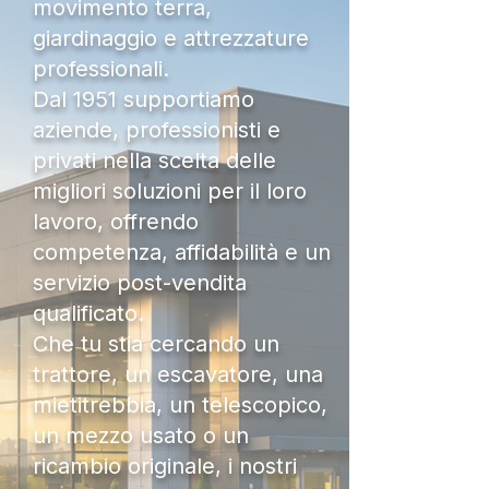
movimento terra,
giardinaggio e attrezzature
professionali.
Dal 1951 supportiamo
aziende, professionisti e
privati nella scelta delle
migliori soluzioni per il loro
lavoro, offrendo
competenza, affidabilità e un
servizio post-vendita
qualificato.
Che tu stia cercando un
trattore, un escavatore, una
mietitrebbia, un telescopico,
un mezzo usato o un
ricambio originale, i nostri