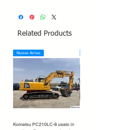
Related Products
Nuovo Arrivo
Nuovo Arrivo
Komatsu PC210LC-8 usato in
DEUTZ-FAHR 5110 TT