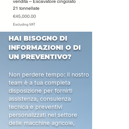
vendita – Escavatore cingolato
Price
€33,000.00
21 tonnellate
Excluding VAT
Price
€45,000.00
Excluding VAT
HAI BISOGNO DI
INFORMAZIONI O DI
UN PREVENTIVO?
Non perdere tempo: il nostro
team è a tua completa
disposizione per fornirti
assistenza, consulenza
tecnica e preventivi
personalizzati nel settore
delle macchine agricole,