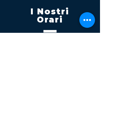
I Nostri
Orari
Lunedi - Venerdì 08:00 - 13:00
14:30 20:00
Sabato 08:00 - 14:00
Seguici su
Contatti