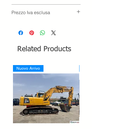
Prezzo Iva esclusa
Related Products
Nuovo Arrivo
Nuovo Arrivo