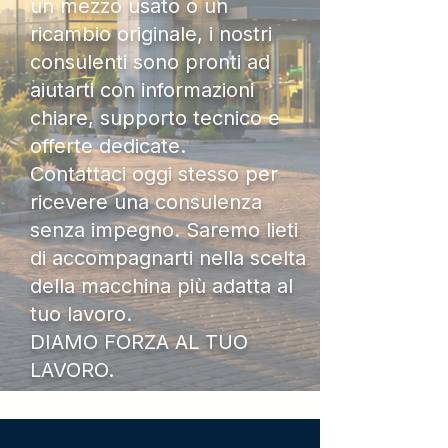
un mezzo usato o un
ricambio originale, i nostri
consulenti sono pronti ad
aiutarti con informazioni
chiare, supporto tecnico e
offerte dedicate.
Contattaci oggi stesso per
ricevere una consulenza
senza impegno. Saremo lieti
di accompagnarti nella scelta
della macchina più adatta al
tuo lavoro.
DIAMO FORZA AL TUO
LAVORO.