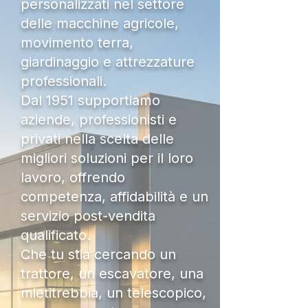
personalizzati nel settore
delle macchine agricole,
movimento terra,
giardinaggio e attrezzature
professionali.
Dal 1951 supportiamo
aziende, professionisti e
privati nella scelta delle
migliori soluzioni per il loro
lavoro, offrendo
competenza, affidabilità e un
servizio post-vendita
qualificato.
Che tu stia cercando un
trattore, un escavatore, una
mietitrebbia, un telescopico,