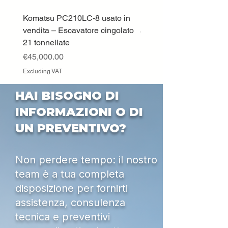
Komatsu PC210LC-8 usato in
DEUTZ-FAHR 5110 TT
vendita – Escavatore cingolato
Price
€33,000.00
21 tonnellate
Excluding VAT
Price
€45,000.00
Excluding VAT
HAI BISOGNO DI
INFORMAZIONI O DI
UN PREVENTIVO?
Non perdere tempo: il nostro
team è a tua completa
disposizione per fornirti
assistenza, consulenza
tecnica e preventivi