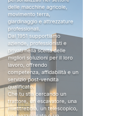
delle macchine agricole,
movimento terra,
giardinaggio e attrezzature
professionali.
Dal 1951 supportiamo
aziende, professionisti e
privati nella scelta delle
migliori soluzioni per il loro
lavoro, offrendo
competenza, affidabilità e un
servizio post-vendita
qualificato.
Che tu stia cercando un
trattore, un escavatore, una
mietitrebbia, un telescopico,
un mezzo usato o un