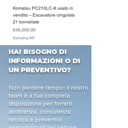
Komatsu PC210LC-8 usato in
DEUTZ-FAHR 5110 TT
vendita – Escavatore cingolato
Price
€33,000.00
21 tonnellate
Excluding VAT
Price
€45,000.00
Excluding VAT
HAI BISOGNO DI
INFORMAZIONI O DI
UN PREVENTIVO?
Non perdere tempo: il nostro
team è a tua completa
disposizione per fornirti
assistenza, consulenza
tecnica e preventivi
personalizzati nel settore