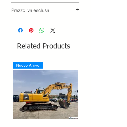
Prezzo Iva esclusa
Related Products
Nuovo Arrivo
Nuovo Arrivo