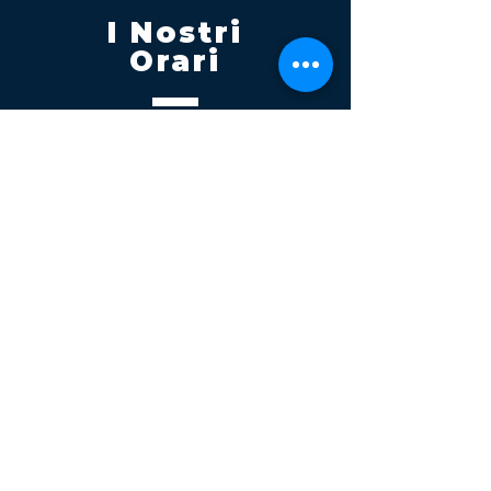
I Nostri
Orari
Lunedi - Venerdì 08:00 - 13:00
14:30 20:00
Sabato 08:00 - 14:00
Seguici su
Contatti