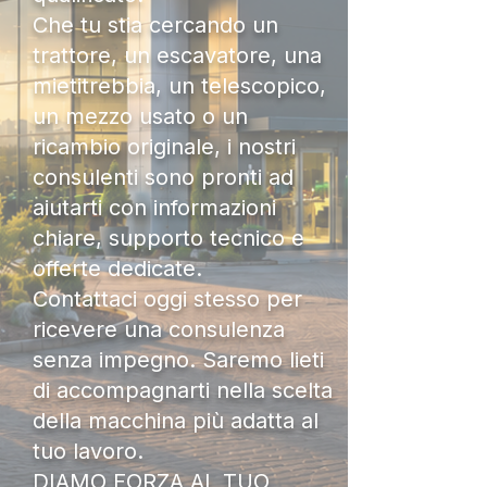
Che tu stia cercando un
trattore, un escavatore, una
mietitrebbia, un telescopico,
un mezzo usato o un
ricambio originale, i nostri
consulenti sono pronti ad
aiutarti con informazioni
chiare, supporto tecnico e
offerte dedicate.
Contattaci oggi stesso per
ricevere una consulenza
senza impegno. Saremo lieti
di accompagnarti nella scelta
della macchina più adatta al
tuo lavoro.
DIAMO FORZA AL TUO