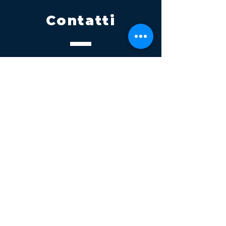
Contatti
Tel.
095 795 1229
Mail
info@volatile.it
Sede di Palagonia
C.da TreFontane snc
Sede di Partinico
Turrisi, S.S.113km 310+085, 90047
Partinico
P.iva 03543990877