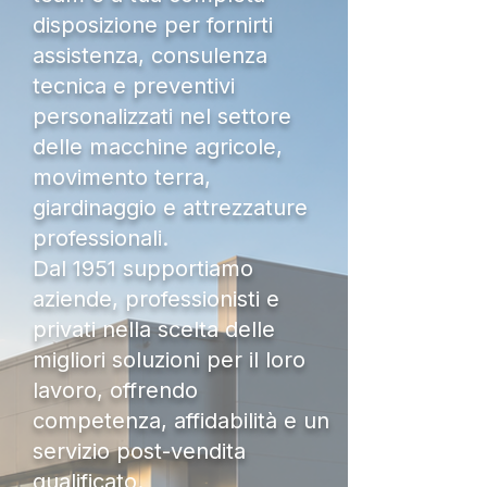
disposizione per fornirti
assistenza, consulenza
tecnica e preventivi
personalizzati nel settore
delle macchine agricole,
movimento terra,
giardinaggio e attrezzature
professionali.
Dal 1951 supportiamo
aziende, professionisti e
privati nella scelta delle
migliori soluzioni per il loro
lavoro, offrendo
competenza, affidabilità e un
servizio post-vendita
qualificato.