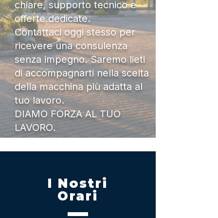
chiare, supporto tecnico e
offerte dedicate.
Contattaci oggi stesso per
ricevere una consulenza
senza impegno. Saremo lieti
di accompagnarti nella scelta
della macchina più adatta al
tuo lavoro.
DIAMO FORZA AL TUO
LAVORO.
I Nostri
Orari