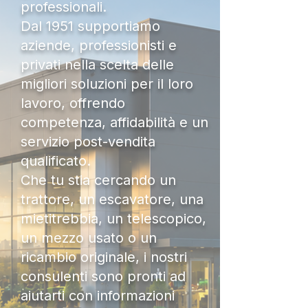
professionali.
Dal 1951 supportiamo
aziende, professionisti e
privati nella scelta delle
migliori soluzioni per il loro
lavoro, offrendo
competenza, affidabilità e un
servizio post-vendita
qualificato.
Che tu stia cercando un
trattore, un escavatore, una
mietitrebbia, un telescopico,
un mezzo usato o un
ricambio originale, i nostri
consulenti sono pronti ad
aiutarti con informazioni