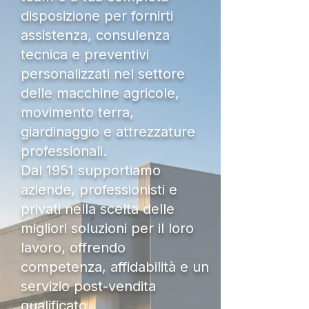
disposizione per fornirti
assistenza, consulenza
tecnica e preventivi
personalizzati nel settore
delle macchine agricole,
movimento terra,
giardinaggio e attrezzature
professionali.
Dal 1951 supportiamo
aziende, professionisti e
privati nella scelta delle
migliori soluzioni per il loro
lavoro, offrendo
competenza, affidabilità e un
servizio post-vendita
qualificato.