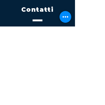
Contatti
Tel.
095 795 1229
Mail
info@volatile.it
Sede di Palagonia
C.da TreFontane snc
Sede di Partinico
Turrisi, S.S.113km 310+085, 90047
Partinico
P.iva 03543990877