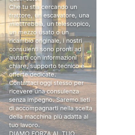
Che tu stia cercando un
trattore, un escavatore, una
mietitrebbia, un telescopico,
un mezzo usato o un
ricambio originale, i nostri
consulenti sono pronti ad
aiutarti con informazioni
chiare, supporto tecnico e
offerte dedicate.
Contattaci oggi stesso per
ricevere una consulenza
senza impegno. Saremo lieti
di accompagnarti nella scelta
della macchina più adatta al
tuo lavoro.
DIAMO FORZA AL TUO