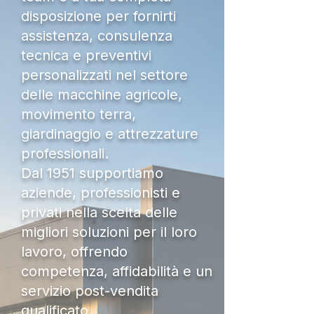
disposizione per fornirti
assistenza, consulenza
tecnica e preventivi
personalizzati nel settore
delle macchine agricole,
movimento terra,
giardinaggio e attrezzature
professionali.
Dal 1951 supportiamo
aziende, professionisti e
privati nella scelta delle
migliori soluzioni per il loro
lavoro, offrendo
competenza, affidabilità e un
servizio post-vendita
qualificato.