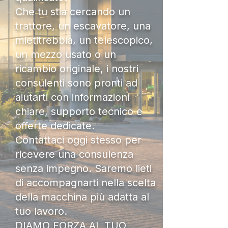
Che tu stia cercando un
trattore, un escavatore, una
mietitrebbia, un telescopico,
un mezzo usato o un
ricambio originale, i nostri
consulenti sono pronti ad
aiutarti con informazioni
chiare, supporto tecnico e
offerte dedicate.
Contattaci oggi stesso per
ricevere una consulenza
senza impegno. Saremo lieti
di accompagnarti nella scelta
della macchina più adatta al
tuo lavoro.
DIAMO FORZA AL TUO