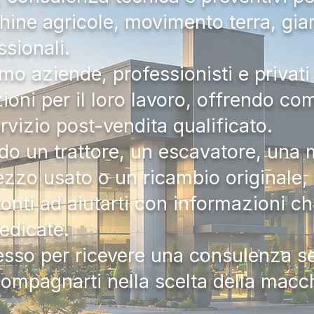
hine agricole, movimento terra, gia
ssionali.
mo aziende, professionisti e privati 
zioni per il loro lavoro, offrendo c
ervizio post-vendita qualificato.
do un trattore, un escavatore, una m
zzo usato o un ricambio originale, i
onti ad aiutarti con informazioni ch
dedicate.
tesso per ricevere una consulenza 
compagnarti nella scelta della macc