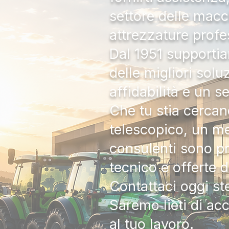
settore delle macc
attrezzature profe
Dal 1951 supportia
delle migliori solu
affidabilità e un s
Che tu stia cercan
telescopico, un me
consulenti sono pr
tecnico e offerte 
Contattaci oggi s
Saremo lieti di ac
al tuo lavoro.