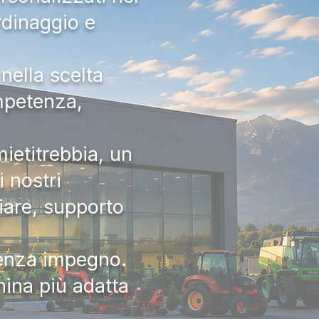
rdinaggio e
nella scelta
ompetenza,
ietitrebbia, un
 nostri
iare, supporto
senza impegno.
hina più adatta