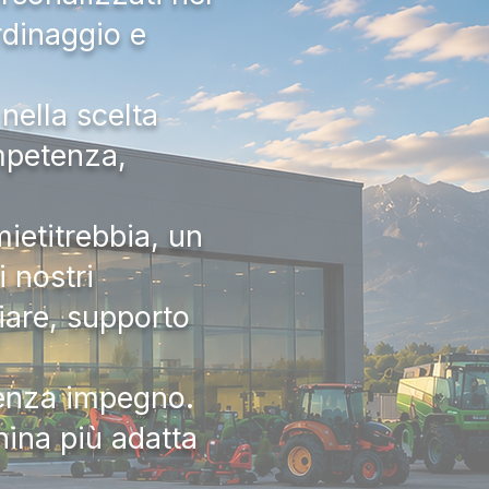
rdinaggio e
nella scelta
ompetenza,
ietitrebbia, un
 nostri
iare, supporto
senza impegno.
hina più adatta