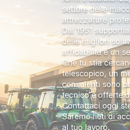
settore delle macc
attrezzature profe
Dal 1951 supportia
delle migliori solu
affidabilità e un s
Che tu stia cercan
telescopico, un me
consulenti sono pr
tecnico e offerte 
Contattaci oggi s
Saremo lieti di ac
al tuo lavoro.