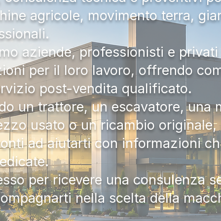
hine agricole, movimento terra, gia
ssionali.
mo aziende, professionisti e privati 
zioni per il loro lavoro, offrendo c
ervizio post-vendita qualificato.
do un trattore, un escavatore, una m
zzo usato o un ricambio originale, i
onti ad aiutarti con informazioni ch
dedicate.
tesso per ricevere una consulenza 
compagnarti nella scelta della macc