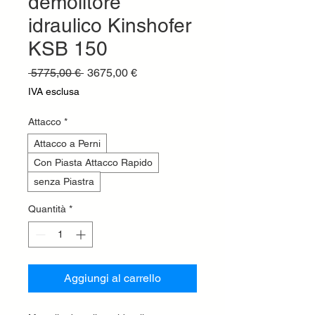
demolitore
idraulico Kinshofer
KSB 150
Prezzo
Prezzo
 5775,00 € 
3675,00 €
regolare
scontato
IVA esclusa
Attacco
*
Attacco a Perni
Con Piasta Attacco Rapido
senza Piastra
Quantità
*
Aggiungi al carrello