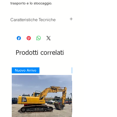
trasporto e lo stoccaggio.
Caratteristiche Tecniche
LARGHEZZA PIASTRA
420mm
PESO
84kg
FORZA CENTRIFUGA
Prodotti correlati
19kN
Nuovo Arrivo
Nuovo Arrivo