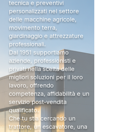
tecnica e preventivi
personalizzati nel settore
delle macchine agricole,
movimento terra,
giardinaggio e attrezzature
professionali.
Dal 1951 supportiamo
aziende, professionisti e
privati nella scelta delle
migliori soluzioni per il loro
lavoro, offrendo
competenza, affidabilità e un
servizio post-vendita
qualificato.
Che tu stia cercando un
trattore, un escavatore, una