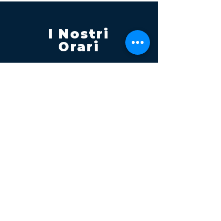
I Nostri
Orari
Lunedi - Venerdì 08:00 - 13:00
14:30 20:00
Sabato 08:00 - 14:00
Seguici su
Contatti