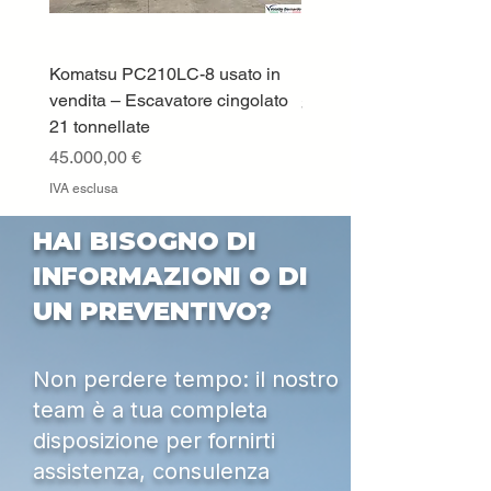
Komatsu PC210LC-8 usato in
DEUTZ-FAHR 5110 TT
vendita – Escavatore cingolato
Prezzo
33.000,00 €
21 tonnellate
IVA esclusa
Prezzo
45.000,00 €
IVA esclusa
HAI BISOGNO DI
INFORMAZIONI O DI
UN PREVENTIVO?
Non perdere tempo: il nostro
team è a tua completa
disposizione per fornirti
assistenza, consulenza