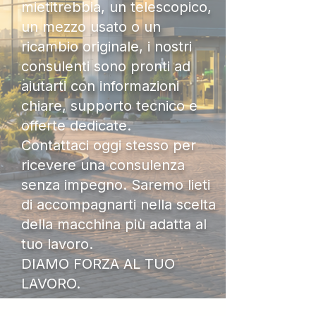
mietitrebbia, un telescopico,
un mezzo usato o un
ricambio originale, i nostri
consulenti sono pronti ad
aiutarti con informazioni
chiare, supporto tecnico e
offerte dedicate.
Contattaci oggi stesso per
ricevere una consulenza
senza impegno. Saremo lieti
di accompagnarti nella scelta
della macchina più adatta al
tuo lavoro.
DIAMO FORZA AL TUO
LAVORO.