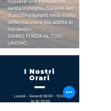
ricevere una consulenza
senza impegno. Saremo lieti
di accompagnarti nella scelta
della macchina più adatta al
tuo lavoro.
DIAMO FORZA AL TUO
LAVORO.
I Nostri
Orari
Lunedi - Venerdì 08:00 - 13:00
14:30 20:00
Sabato 08:00 - 14:00