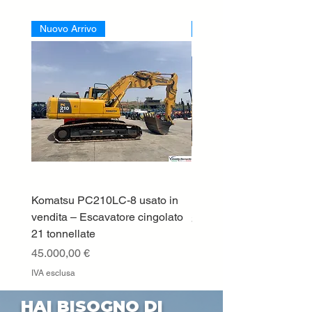
Nuovo Arrivo
Nuovo Arrivo
Komatsu PC210LC-8 usato in
DEUTZ-FAHR 5110 TT
vendita – Escavatore cingolato
Prezzo
33.000,00 €
21 tonnellate
IVA esclusa
Prezzo
45.000,00 €
IVA esclusa
HAI BISOGNO DI