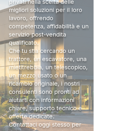
privati nella scelta delle
migliori soluzioni per il loro
lavoro, offrendo
competenza, affidabilità e un
servizio post-vendita
qualificato.
Che tu stia cercando un
trattore, un escavatore, una
mietitrebbia, un telescopico,
un mezzo usato o un
ricambio originale, i nostri
consulenti sono pronti ad
aiutarti con informazioni
chiare, supporto tecnico e
offerte dedicate.
Contattaci oggi stesso per