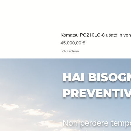
Komatsu PC210LC-8 usato in vendi
Prezzo
45.000,00 €
IVA esclusa
HAI BISOG
PREVENTI
Non perdere tempo: