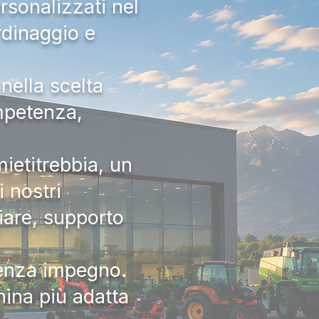
rsonalizzati nel
rdinaggio e
nella scelta
ompetenza,
ietitrebbia, un
 nostri
iare, supporto
senza impegno.
hina più adatta