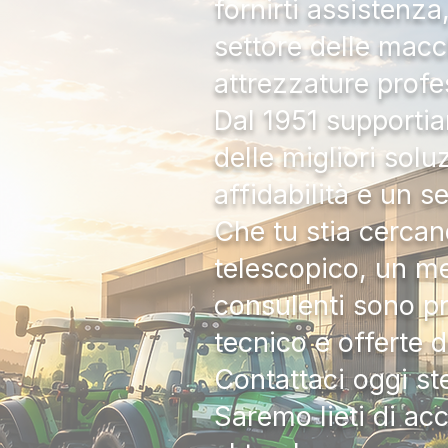
fornirti assistenz
settore delle macc
attrezzature profe
Dal 1951 supportia
delle migliori solu
affidabilità e un s
Che tu stia cercan
telescopico, un me
consulenti sono pr
tecnico e offerte 
Contattaci oggi s
Saremo lieti di ac