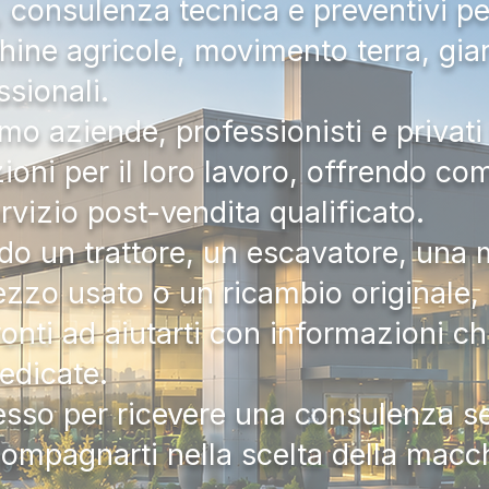
a, consulenza tecnica e preventivi pe
hine agricole, movimento terra, gia
ssionali.
mo aziende, professionisti e privati 
zioni per il loro lavoro, offrendo c
ervizio post-vendita qualificato.
do un trattore, un escavatore, una m
zzo usato o un ricambio originale, i
onti ad aiutarti con informazioni ch
dedicate.
tesso per ricevere una consulenza 
compagnarti nella scelta della macc