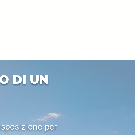
DEUTZ-FAHR 5110 TTV
Prezzo
33.000,00 €
IVA esclusa
O DI UN
isposizione per