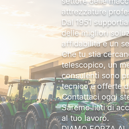
settore delle macc
attrezzature profe
Dal 1951 supportia
delle migliori solu
affidabilità e un s
Che tu stia cercan
telescopico, un me
consulenti sono pr
tecnico e offerte 
Contattaci oggi s
Saremo lieti di ac
al tuo lavoro.
DIAMO FORZA AL