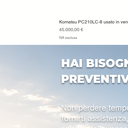
Komatsu PC210LC-8 usato in vendi
Prezzo
45.000,00 €
IVA esclusa
HAI BISOG
PREVENTI
Non perdere tempo:
fornirti assistenz