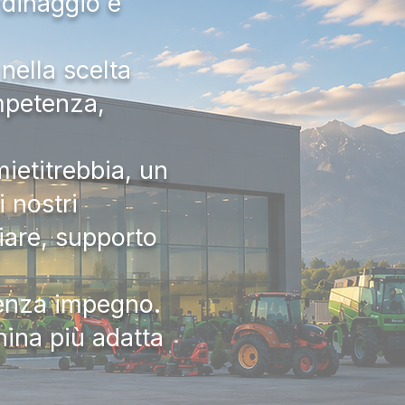
rdinaggio e
nella scelta
ompetenza,
ietitrebbia, un
 nostri
iare, supporto
senza impegno.
hina più adatta