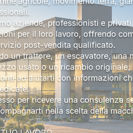
hine agricole, movimento terra, gia
ssionali.
mo aziende, professionisti e privati 
zioni per il loro lavoro, offrendo c
ervizio post-vendita qualificato.
do un trattore, un escavatore, una m
zzo usato o un ricambio originale, i
onti ad aiutarti con informazioni ch
dedicate.
tesso per ricevere una consulenza 
compagnarti nella scelta della macc
 TUO LAVORO.