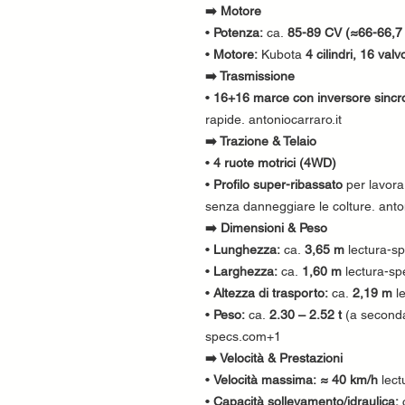
➡️ Motore
•
Potenza:
ca.
85-89 CV (≈66-66,7
•
Motore:
Kubota
4 cilindri, 16 valv
➡️ Trasmissione
•
16+16 marce con inversore sincr
rapide. antoniocarraro.it
➡️ Trazione & Telaio
•
4 ruote motrici (4WD)
•
Profilo super-ribassato
per lavorar
senza danneggiare le colture. anto
➡️ Dimensioni & Peso
•
Lunghezza:
ca.
3,65 m
lectura-s
•
Larghezza:
ca.
1,60 m
lectura-s
•
Altezza di trasporto:
ca.
2,19 m
l
•
Peso:
ca.
2.30 – 2.52 t
(a seconda 
specs.com+1
➡️ Velocità & Prestazioni
•
Velocità massima:
≈ 40 km/h
lect
•
Capacità sollevamento/idraulica:
c