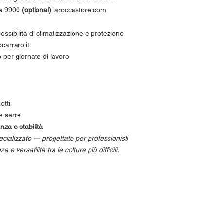
one 9900
(optional)
laroccastore.com
ossibilità di climatizzazione e protezione
carraro.it
o per giornate di lavoro
otti
e serre
enza e stabilità
ecializzato — progettato per professionisti
 e versatilità tra le colture più difficili.