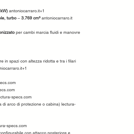
 kW)
antoniocarraro.it+1
ole, turbo
–
3.769 cm³
antoniocarraro.it
onizzato
per cambi marcia fluidi e manovre
e in spazi con altezza ridotta e tra i filari
niocarraro.it+1
pecs.com
pecs.com
ectura-specs.com
di arco di protezione o cabina) lectura-
ura-specs.com
onfigurabile con attacco posteriore e