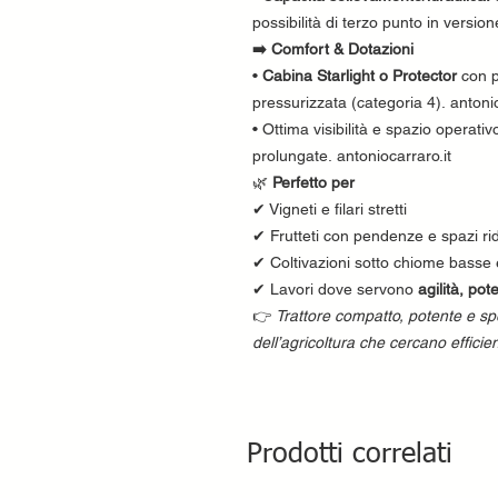
possibilità di terzo punto in versi
➡️ Comfort & Dotazioni
•
Cabina Starlight o Protector
con p
pressurizzata (categoria 4). antonio
• Ottima visibilità e spazio operativ
prolungate. antoniocarraro.it
🌿
Perfetto per
✔ Vigneti e filari stretti
✔ Frutteti con pendenze e spazi rid
✔ Coltivazioni sotto chiome basse 
✔ Lavori dove servono
agilità, pot
👉
Trattore compatto, potente e sp
dell’agricoltura che cercano efficienza
Prodotti correlati