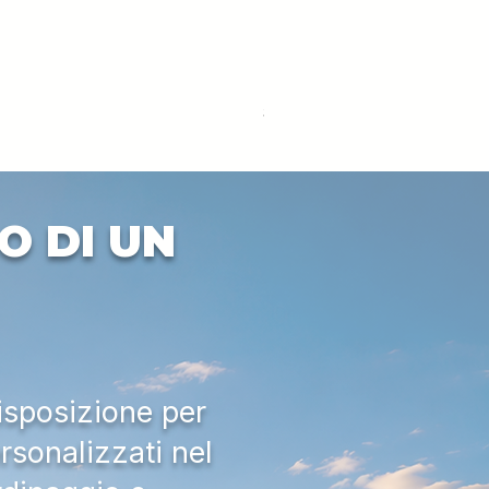
DEUTZ-FAHR 5110 TTV
Prezzo
33.000,00 €
IVA esclusa
O DI UN
isposizione per
rsonalizzati nel