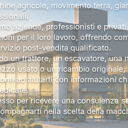
hine agricole, movimento terra, gia
ssionali.
mo aziende, professionisti e privati 
zioni per il loro lavoro, offrendo c
ervizio post-vendita qualificato.
do un trattore, un escavatore, una m
zzo usato o un ricambio originale, i
onti ad aiutarti con informazioni ch
dedicate.
tesso per ricevere una consulenza 
compagnarti nella scelta della macc