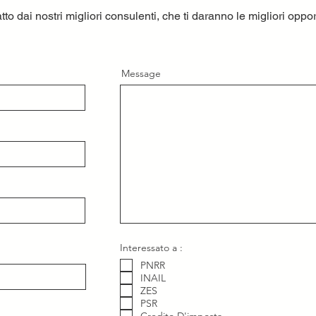
atto dai nostri migliori consulenti, che ti daranno le migliori oppor
Message
Interessato a :
PNRR
INAIL
ZES
PSR
Credito D'imposta