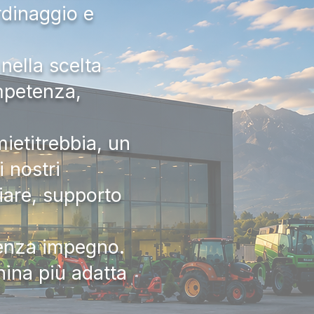
rdinaggio e
nella scelta
ompetenza,
ietitrebbia, un
 nostri
iare, supporto
senza impegno.
hina più adatta