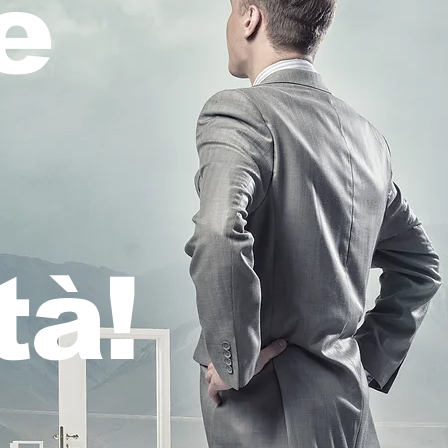
e
tà!