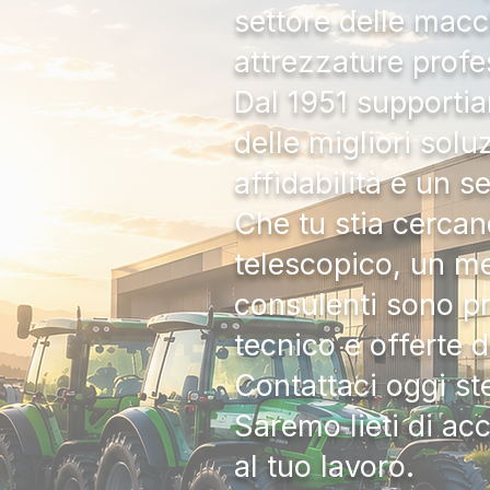
settore delle macc
attrezzature profe
Dal 1951 supportia
delle migliori solu
affidabilità e un s
Che tu stia cercan
telescopico, un me
consulenti sono pr
tecnico e offerte 
Contattaci oggi s
Saremo lieti di ac
al tuo lavoro.