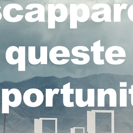
scappar
queste
portuni