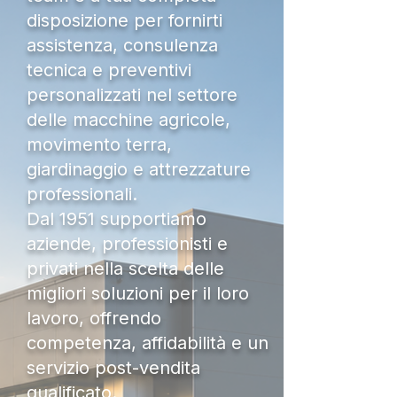
disposizione per fornirti
assistenza, consulenza
tecnica e preventivi
personalizzati nel settore
delle macchine agricole,
movimento terra,
giardinaggio e attrezzature
professionali.
Dal 1951 supportiamo
aziende, professionisti e
privati nella scelta delle
migliori soluzioni per il loro
lavoro, offrendo
competenza, affidabilità e un
servizio post-vendita
qualificato.