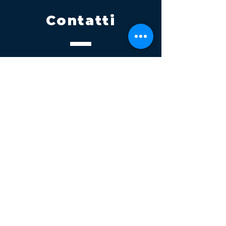
Contatti
Tel.
095 795 1229
Mail
info@volatile.it
Sede di Palagonia
C.da TreFontane snc
Sede di Partinico
Turrisi, S.S.113km 310+085, 90047
Partinico
P.iva 03543990877