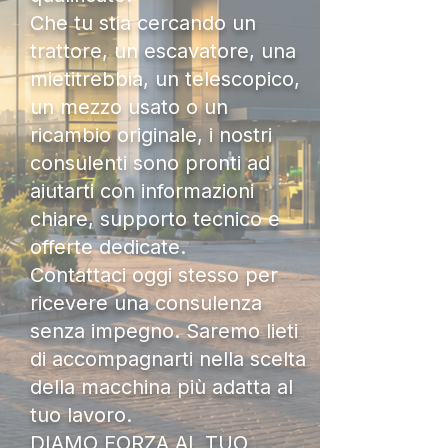
Che tu stia cercando un
trattore, un escavatore, una
mietitrebbia, un telescopico,
un mezzo usato o un
ricambio originale, i nostri
consulenti sono pronti ad
aiutarti con informazioni
chiare, supporto tecnico e
offerte dedicate.
Contattaci oggi stesso per
ricevere una consulenza
senza impegno. Saremo lieti
di accompagnarti nella scelta
della macchina più adatta al
tuo lavoro.
DIAMO FORZA AL TUO