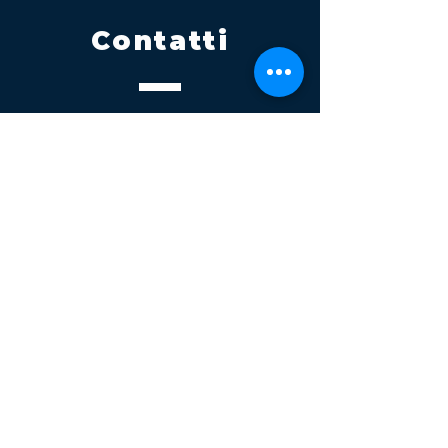
Contatti
Tel.
095 795 1229
Mail
info@volatile.it
Sede di Palagonia
C.da TreFontane snc
Sede di Partinico
Turrisi, S.S.113km 310+085, 90047
Partinico
P.iva 03543990877