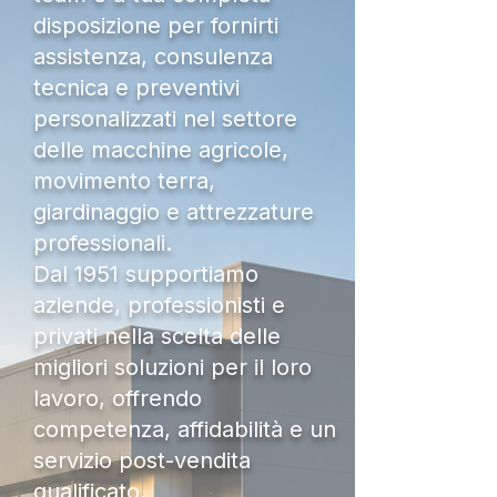
disposizione per fornirti
assistenza, consulenza
tecnica e preventivi
personalizzati nel settore
delle macchine agricole,
movimento terra,
giardinaggio e attrezzature
professionali.
Dal 1951 supportiamo
aziende, professionisti e
privati nella scelta delle
migliori soluzioni per il loro
lavoro, offrendo
competenza, affidabilità e un
servizio post-vendita
qualificato.