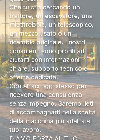
Che tu stia cercando un
trattore, un escavatore, una
mietitrebbia, un telescopico,
un mezzo usato o un
ricambio originale, i nostri
consulenti sono pronti ad
aiutarti con informazioni
chiare, supporto tecnico e
offerte dedicate.
Contattaci oggi stesso per
ricevere una consulenza
senza impegno. Saremo lieti
di accompagnarti nella scelta
della macchina più adatta al
tuo lavoro.
DIAMO FORZA AL TUO