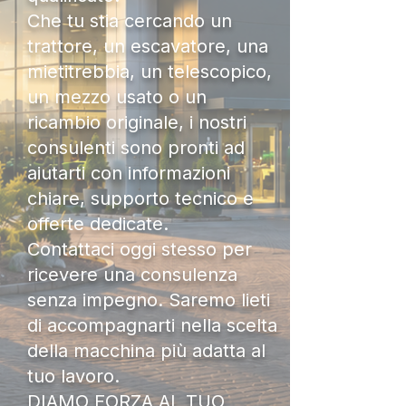
Che tu stia cercando un
trattore, un escavatore, una
mietitrebbia, un telescopico,
un mezzo usato o un
ricambio originale, i nostri
consulenti sono pronti ad
aiutarti con informazioni
chiare, supporto tecnico e
offerte dedicate.
Contattaci oggi stesso per
ricevere una consulenza
senza impegno. Saremo lieti
di accompagnarti nella scelta
della macchina più adatta al
tuo lavoro.
DIAMO FORZA AL TUO