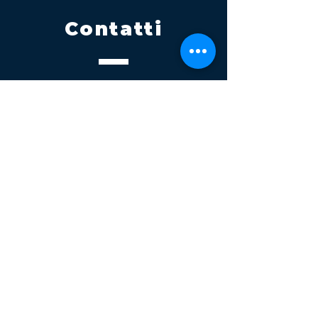
Contatti
Tel.
095 795 1229
Mail
info@volatile.it
Sede di Palagonia
C.da TreFontane snc
Sede di Partinico
Turrisi, S.S.113km 310+085, 90047
Partinico
P.iva 03543990877