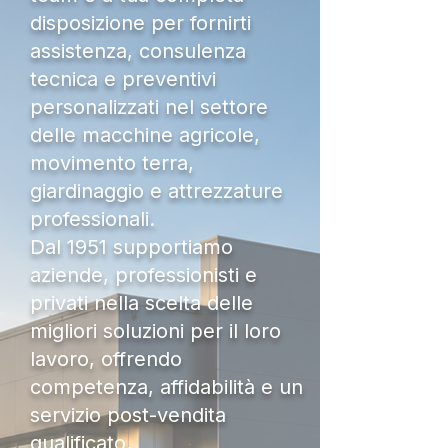
disposizione per fornirti
assistenza, consulenza
tecnica e preventivi
personalizzati nel settore
delle macchine agricole,
movimento terra,
giardinaggio e attrezzature
professionali.
Dal 1951 supportiamo
aziende, professionisti e
privati nella scelta delle
migliori soluzioni per il loro
lavoro, offrendo
competenza, affidabilità e un
servizio post-vendita
qualificato.