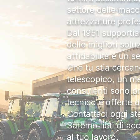
settore delle macc
attrezzature profe
Dal 1951 supportia
delle migliori solu
affidabilità e un s
Che tu stia cercan
telescopico, un me
consulenti sono pr
tecnico e offerte 
Contattaci oggi s
Saremo lieti di ac
al tuo lavoro.