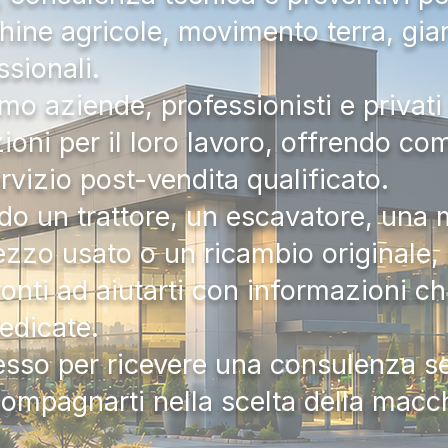
hine agricole, movimento terra, gia
ssionali.
mo aziende, professionisti e privati 
zioni per il loro lavoro, offrendo c
ervizio post-vendita qualificato.
do un trattore, un escavatore, una m
zzo usato o un ricambio originale, i
onti ad aiutarti con informazioni ch
dedicate.
tesso per ricevere una consulenza 
compagnarti nella scelta della macc