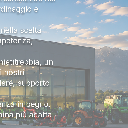
rdinaggio e
nella scelta
ompetenza,
ietitrebbia, un
 nostri
iare, supporto
senza impegno.
hina più adatta